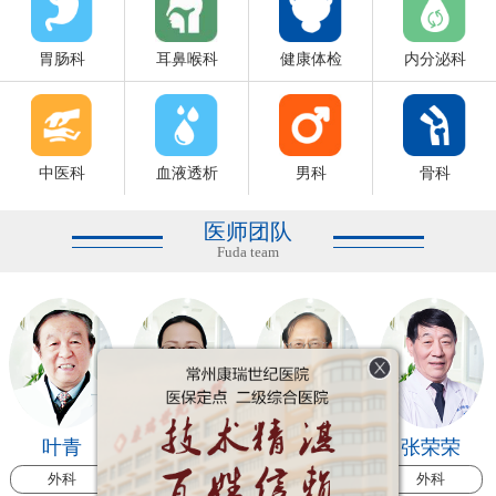
胃肠科
耳鼻喉科
健康体检
内分泌科
中医科
血液透析
男科
骨科
医师团队
Fuda team
叶青
焦素芹
胡智伟
张荣荣
外科
康复科
外科
外科