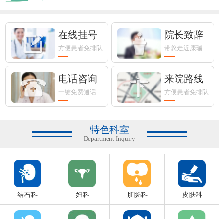
常州市老科协医学分会成为“老年...
在线挂号
院长致辞
方便患者免排队
带您走近康瑞
常州康瑞世纪医院纪念“5.12”国...
电话咨询
来院路线
最新！常州市发热门诊（诊室）医...
一键免费通话
方便患者免排队
全国消防日 | 筑牢医院安全“防火墙”
特色科室
Department Inquiry
结石科
妇科
肛肠科
皮肤科