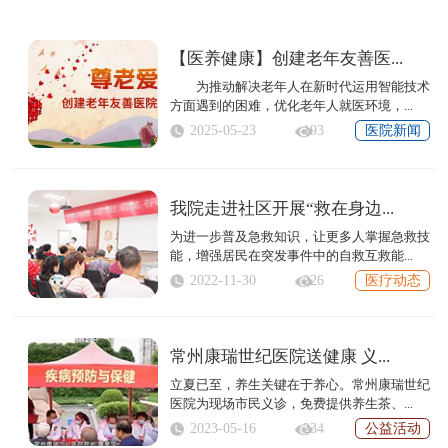
【医养健康】创建老年友善医...
为推动解决老年人在新时代运用智能技术
方面遇到的困难，优化老年人就医环境，...
2025-05-23
193
医院新闻
我院走进社区开展“救在身边...
为进一步普及急救知识，让更多人掌握急救技
能，增强居民在突发事件中的自救互救能...
2022-11-30
226
医疗动态
常州康瑞世纪医院送健康 义...
立夏已至，养生关键在于养心。常州康瑞世纪
医院为现场市民义诊，免费提供养生茶、...
2023-05-16
234
公益活动