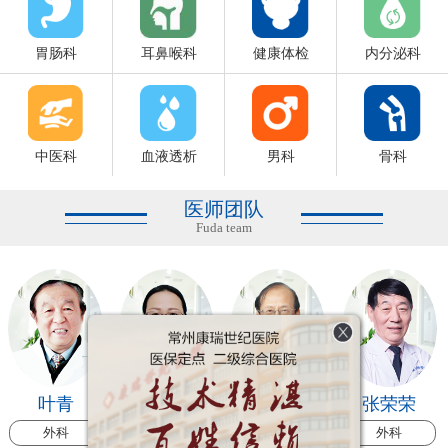
胃肠科
耳鼻喉科
健康体检
内分泌科
中医科
血液透析
男科
骨科
医师团队
Fuda team
叶青
焦素芹
胡智伟
张荣荣
外科
康复科
外科
外科