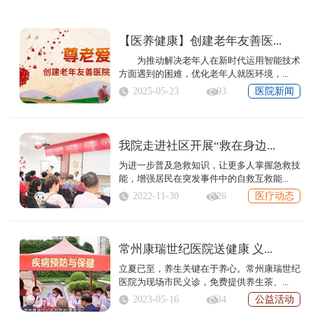
【医养健康】创建老年友善医...
为推动解决老年人在新时代运用智能技术
方面遇到的困难，优化老年人就医环境，...
2025-05-23
193
医院新闻
我院走进社区开展“救在身边...
为进一步普及急救知识，让更多人掌握急救技
能，增强居民在突发事件中的自救互救能...
2022-11-30
226
医疗动态
常州康瑞世纪医院送健康 义...
立夏已至，养生关键在于养心。常州康瑞世纪
医院为现场市民义诊，免费提供养生茶、...
2023-05-16
234
公益活动