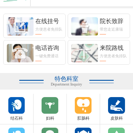
最新！常州市发热门诊（诊室）医...
在线挂号
院长致辞
方便患者免排队
带您走近康瑞
全国消防日 | 筑牢医院安全“防火墙”
电话咨询
来院路线
【医养健康】创建老年友善医院，...
一键免费通话
方便患者免排队
常州市老科协医学分会成为“老年...
特色科室
Department Inquiry
结石科
妇科
肛肠科
皮肤科