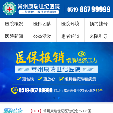
医院概况
医师团队
医院环境
预约挂号
医院新闻
公益活动
患者通道
来院引导
【HOT】
常州康瑞世纪医院纪念“5.12”国...